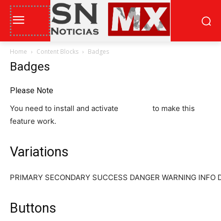
Home
Content Blocks
Badges
Badges
Please Note
You need to install and activate
CANVAS
to make this
feature work.
Variations
PRIMARY
SECONDARY
SUCCESS
DANGER
WARNING
INFO
Buttons