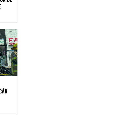
E
CÁN