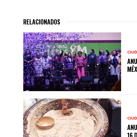
RELACIONADOS
CIUD
ANU
MÉX
CIUD
ANU
16 