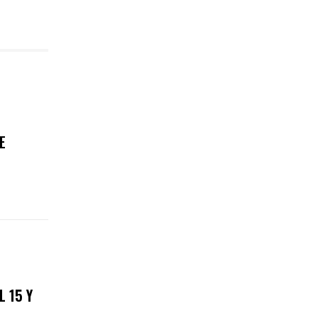
E
L 15 Y